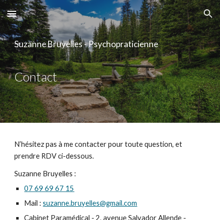
Skip to main content
Skip to navigation
Suzanne Bruyelles - Psychopraticienne
Contact
N’hésitez pas à me contacter pour toute question, et
prendre RDV ci-dessous.
Suzanne Bruyelles :
07 69 69 67 15
Mail :
suzanne.bruyelles@gmail.com
Cabinet Paramédical - 2, avenue Salvador Allende -